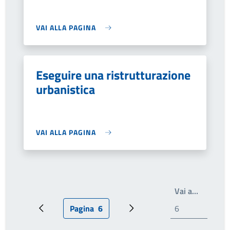
VAI ALLA PAGINA
Eseguire una ristrutturazione
urbanistica
VAI ALLA PAGINA
Write th
Vai a…
Pagina
6
Pagina precedente
Pagina attuale
Prossima pagina