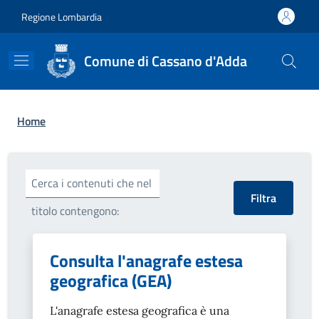
Salta al contenuto principale
Skip to footer content
Regione Lombardia
Comune di Cassano d'Adda
Briciole di pane
Home
Cerca i contenuti che nel
titolo contengono:
Consulta l'anagrafe estesa
geografica (GEA)
L'anagrafe estesa geografica è una