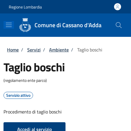
Salta al contenuto principale
Skip to footer content
Regione Lombardia
Comune di Cassano d'Adda
Briciole di pane
Home
/
Servizi
/
Ambiente
/
Taglio boschi
Taglio boschi
(regolamento ente parco)
Servizio attivo
Procedimento di taglio boschi
Accedi al servizio