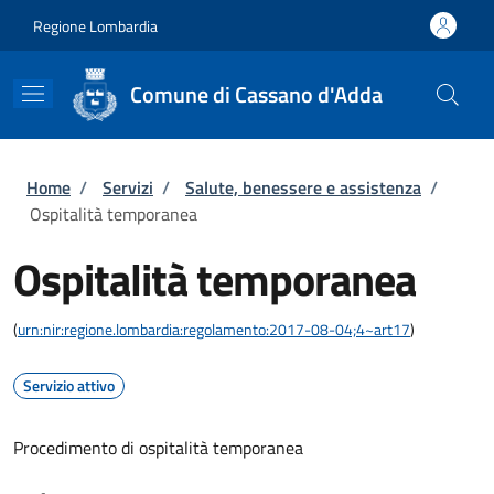
Salta al contenuto principale
Skip to footer content
Regione Lombardia
Comune di Cassano d'Adda
Briciole di pane
Home
/
Servizi
/
Salute, benessere e assistenza
/
Ospitalità temporanea
Ospitalità temporanea
(
urn:nir:regione.lombardia:regolamento:2017-08-04;4~art17
)
Servizio attivo
Procedimento di ospitalità temporanea