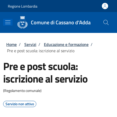
Salta al contenuto principale
Skip to footer content
Regione Lombardia
Comune di Cassano d'Adda
Briciole di pane
Home
/
Servizi
/
Educazione e formazione
/
Pre e post scuola: iscrizione al servizio
Pre e post scuola:
iscrizione al servizio
(Regolamento comunale)
Servizio non attivo