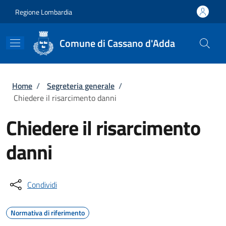
Salta al contenuto principale
Skip to footer content
Regione Lombardia
Comune di Cassano d'Adda
Briciole di pane
Home
/
Segreteria generale
/
Chiedere il risarcimento danni
Chiedere il risarcimento
danni
Condividi
Normativa di riferimento