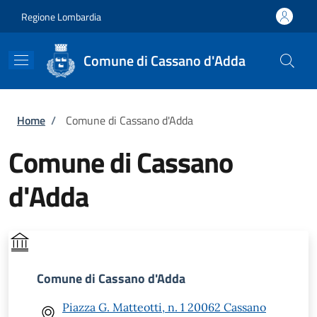
Salta al contenuto principale
Skip to footer content
Regione Lombardia
Comune di Cassano d'Adda
Briciole di pane
Home
/
Comune di Cassano d'Adda
Comune di Cassano
d'Adda
Comune di Cassano d'Adda
Piazza G. Matteotti, n. 1 20062 Cassano