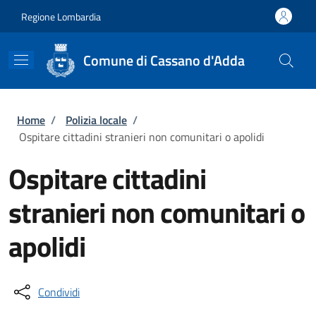
Salta al contenuto principale
Skip to footer content
Regione Lombardia
Comune di Cassano d'Adda
Briciole di pane
Home
/
Polizia locale
/
Ospitare cittadini stranieri non comunitari o apolidi
Ospitare cittadini
stranieri non comunitari o
apolidi
Condividi