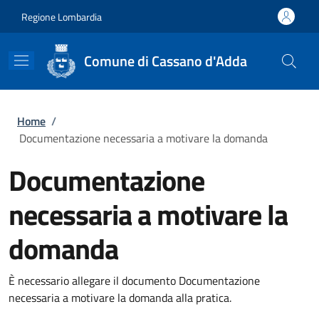
Salta al contenuto principale
Skip to footer content
Regione Lombardia
Comune di Cassano d'Adda
Briciole di pane
Home
/
Documentazione necessaria a motivare la domanda
Documentazione
necessaria a motivare la
domanda
È necessario allegare il documento Documentazione
necessaria a motivare la domanda alla pratica.