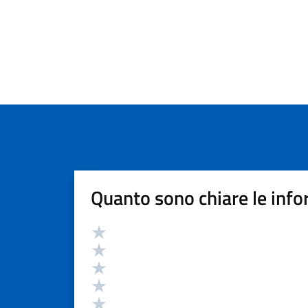
Quanto sono chiare le info
Valutazione
Valuta 5 stelle su 5
Valuta 4 stelle su 5
Valuta 3 stelle su 5
Valuta 2 stelle su 5
Valuta 1 stelle su 5