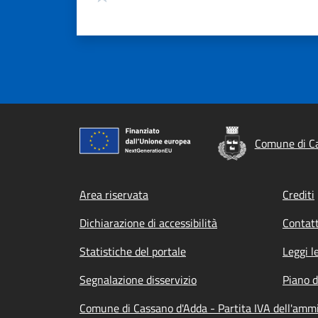
Comune di C
Footer menu
Area riservata
Crediti
Dichiarazione di accessibilità
Contatt
Statistiche del portale
Leggi l
Segnalazione disservizio
Piano d
Comune di Cassano d'Adda - Partita IVA dell'am