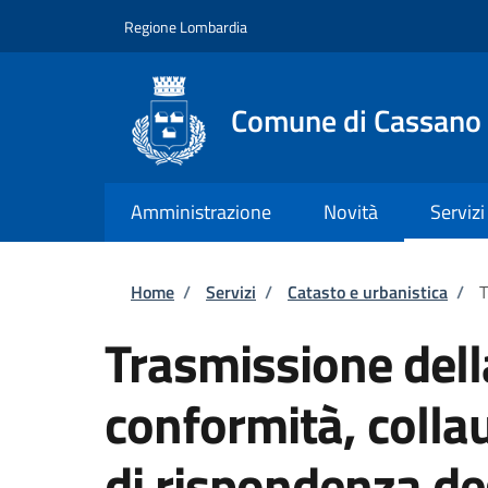
Salta al contenuto principale
Skip to footer content
Regione Lombardia
Comune di Cassano
Amministrazione
Novità
Servizi
Briciole di pane
Home
/
Servizi
/
Catasto e urbanistica
/
T
Trasmissione dell
conformità, colla
di rispondenza de