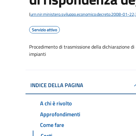
(
urn:nir:ministero.sviluppo.economico:decreto:2008-01-22
Servizio attivo
Procedimento di trasmissione della dichiarazione di 
impianti
INDICE DELLA PAGINA
A chi è rivolto
Approfondimenti
Come fare
Costi