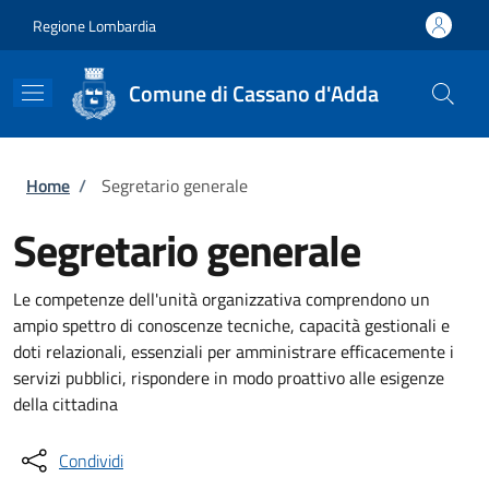
Salta al contenuto principale
Skip to footer content
Regione Lombardia
Comune di Cassano d'Adda
Briciole di pane
Home
/
Segretario generale
Segretario generale
Le competenze dell'unità organizzativa comprendono un
ampio spettro di conoscenze tecniche, capacità gestionali e
doti relazionali, essenziali per amministrare efficacemente i
servizi pubblici, rispondere in modo proattivo alle esigenze
della cittadina
Condividi