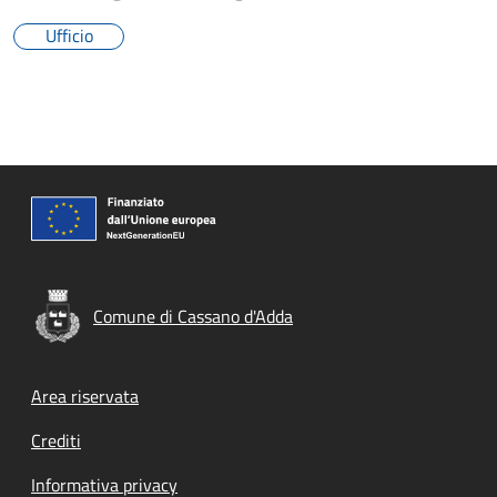
Ufficio
Comune di Cassano d'Adda
Footer menu
Area riservata
Crediti
Informativa privacy