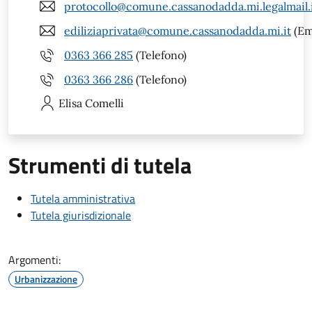
protocollo@comune.cassanodadda.mi.legalmail.
ediliziaprivata@comune.cassanodadda.mi.it
(Em
0363 366 285
(Telefono)
0363 366 286
(Telefono)
Elisa
Comelli
Strumenti di tutela
Tutela amministrativa
Tutela giurisdizionale
Argomenti:
Urbanizzazione