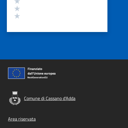
Valuta 3 stelle su 5
Valuta 2 stelle su 5
Valuta 1 stelle su 5
Comune di Cassano d'Adda
Footer menu
Area riservata