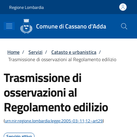
Salta al contenuto principale
Skip to footer content
Regione Lombardia
Comune di Cassano d'Adda
Briciole di pane
Home
/
Servizi
/
Catasto e urbanistica
/
Trasmissione di osservazioni al Regolamento edilizio
Trasmissione di
osservazioni al
Regolamento edilizio
(
urn:nir:regione.lombardia:legge:2005-03-11;12~art29
)
Servizio attivo